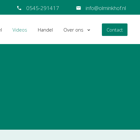
0545-291417
info@olminkhof.nl
l
Videos
Handel
Over ons
Contact