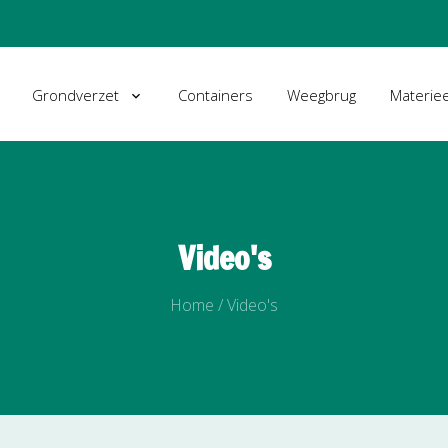
Grondverzet
Containers
Weegbrug
Materiee
Video's
Home
/
Video's