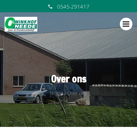
0545-291417
Over ons
Home
/
Over ons