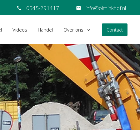
0545-291417
info@olminkhof.nl
l
Videos
Handel
Over ons
Contact