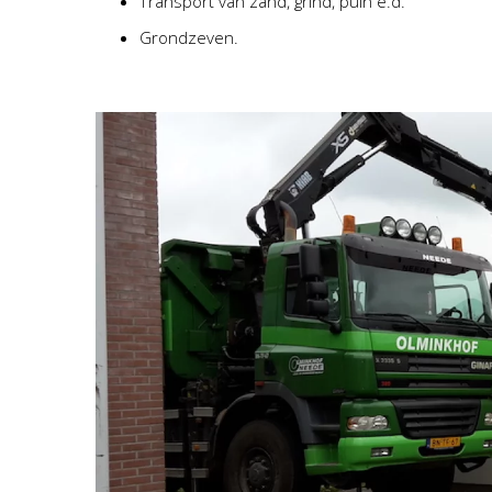
Transport van zand, grind, puin e.d.
Grondzeven.