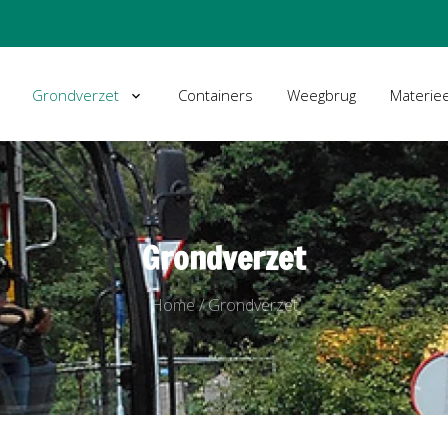
Grondverzet
Containers
Weegbrug
Materiee
Grondverzet
Home
/
Grondverzet