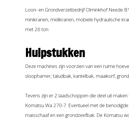
Loon- en Grondverzetbedrijf Olminkhof Neede B.V
minikranen, midikranen, mobiele hydraulische kra
met 26 ton.
Hulpstukken
Deze machines zijn voorzien van een ruime hoevee
sloophamer, taludbak, kantelbak, maaikorf, gro
Tevens zijn er 2 laadschoppen die deel uit make
Komatsu Wa 270-7. Eventueel met de benodigde hul
maïsschaaf en een grondzeefbak. De Komatsu wor